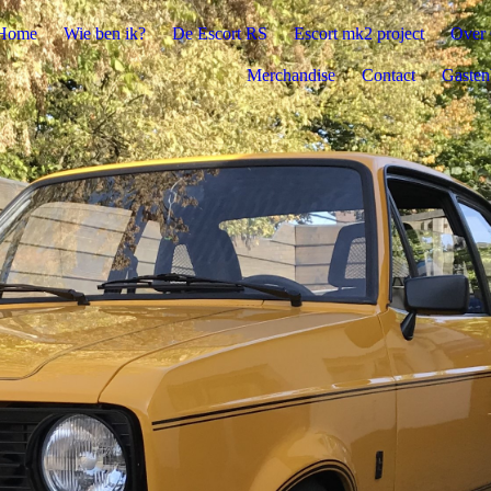
Home
Wie ben ik?
De Escort RS
Escort mk2 project
Over 
Merchandise
Contact
Gasten