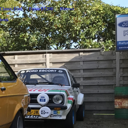
Classic Ford
Fiesta ST200
Nieuws
boek